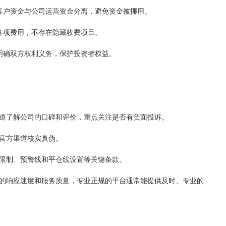
确保客户资金与公司运营资金分离，避免资金被挪用。
费等各项费用，不存在隐藏收费项目。
同，明确双方权利义务，保护投资者权益。
道了解公司的口碑和评价，重点关注是否有负面投诉。
官方渠道核实真伪。
限制、预警线和平仓线设置等关键条款。
的响应速度和服务质量，专业正规的平台通常能提供及时、专业的