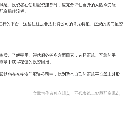
风险。投资者在使用配资服务时，应充分评估自身的风险承受能
配资操作流程。
高杠杆的平台，这些往往是非法配资公司的常见特征。正规的澳门配资
资质、了解费用、评估服务等多方面因素，选择正规、可靠的平
市场中获得稳健的投资回报。
帮助您在众多澳门配资公司中，找到适合自己的正规平台线上炒股
文章为作者独立观点，不代表线上炒股配资观点