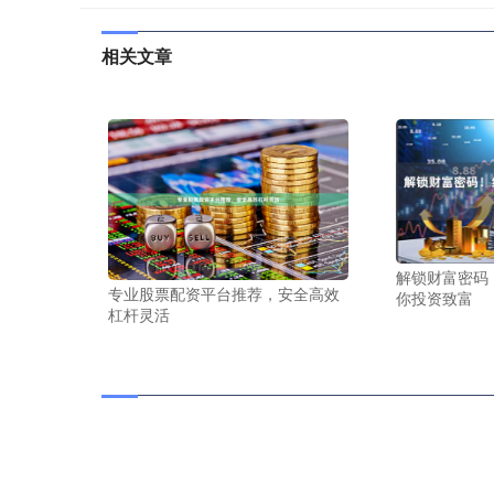
相关文章
解锁财富密码
专业股票配资平台推荐，安全高效
你投资致富
杠杆灵活