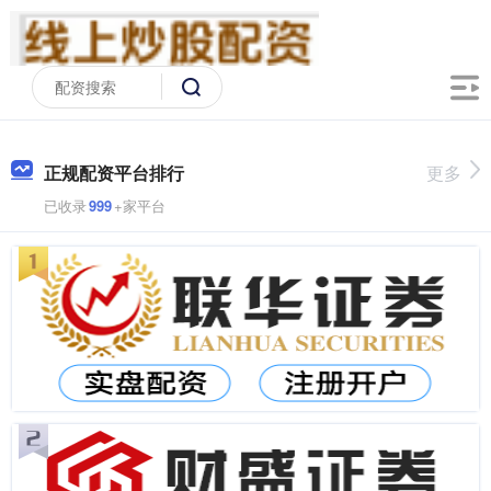
正规配资平台排行
更多
已收录
999
+家平台