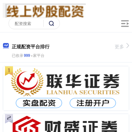
正规配资平台排行
更多
已收录
999
+家平台