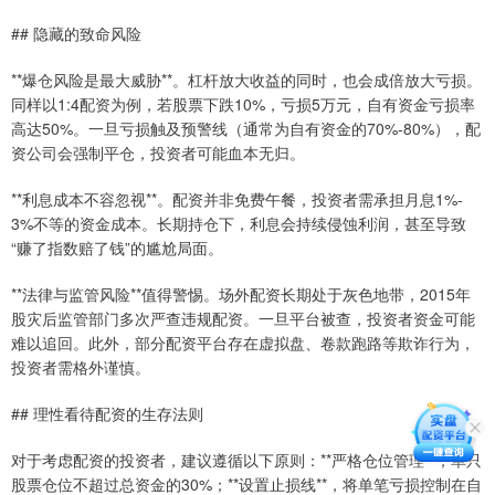
## 隐藏的致命风险
**爆仓风险是最大威胁**。杠杆放大收益的同时，也会成倍放大亏损。
同样以1:4配资为例，若股票下跌10%，亏损5万元，自有资金亏损率
高达50%。一旦亏损触及预警线（通常为自有资金的70%-80%），配
资公司会强制平仓，投资者可能血本无归。
**利息成本不容忽视**。配资并非免费午餐，投资者需承担月息1%-
3%不等的资金成本。长期持仓下，利息会持续侵蚀利润，甚至导致
“赚了指数赔了钱”的尴尬局面。
**法律与监管风险**值得警惕。场外配资长期处于灰色地带，2015年
股灾后监管部门多次严查违规配资。一旦平台被查，投资者资金可能
难以追回。此外，部分配资平台存在虚拟盘、卷款跑路等欺诈行为，
投资者需格外谨慎。
## 理性看待配资的生存法则
对于考虑配资的投资者，建议遵循以下原则：**严格仓位管理**，单只
股票仓位不超过总资金的30%；**设置止损线**，将单笔亏损控制在自