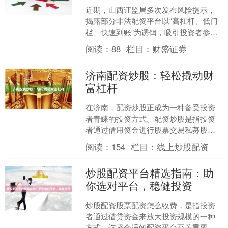
近期，山西证监局多次发布风险提示，
揭露部分非法配资平台以“高杠杆、低门
槛、快速到账”为诱饵，吸引投资者参与
场外配资活动。这些平台往往未经国家
阅读：
88
栏目：
财盛证券
金融监管部门批准，游....
济南配资炒股：轻松撬动财
富杠杆
在济南，配资炒股正成为一种备受投资
者青睐的投资方式。配资炒股是指投资
者通过借用资金进行股票交易私募股
票，从而放大收益的杠杆效应。 济南的
阅读：
154
栏目：
线上炒股配资
配资炒股市场成熟完善，有....
炒股配资平台精选指南：助
你选对平台，稳健投资
炒股配资股票配资怎么收费，是指投资
者通过借贷资金来放大投资规模的一种
方式。选择合适的配资平台至关重要，