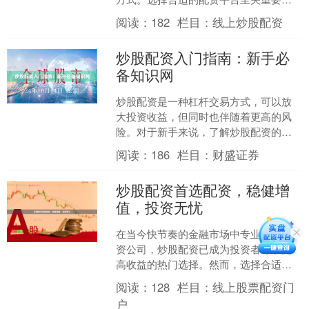
因为它直接影响到投资的安全性和收益
阅读：
182
栏目：
线上炒股配资
率。 **选择配资平台的....
炒股配资入门指南：新手必
备知识网
炒股配资是一种杠杆交易方式，可以放
大投资收益，但同时也伴随着更高的风
险。对于新手来说，了解炒股配资的入
门知识至关重要。 **什么是炒股配资？**
阅读：
186
栏目：
财盛证券
炒股配资是指投....
炒股配资首选配资，稳健增
值，投资无忧
在当今快节奏的金融市场中专业股票配
资公司，炒股配资已成为投资者寻求更
高收益的热门选择。然而，选择合适的
配资平台至关重要，以确保资金安全和
阅读：
128
栏目：
线上股票配资门
投资收益。 配资首选配资....
户