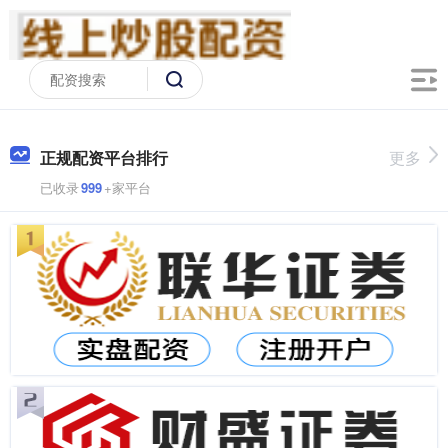
正规配资平台排行
更多
已收录
999
+家平台