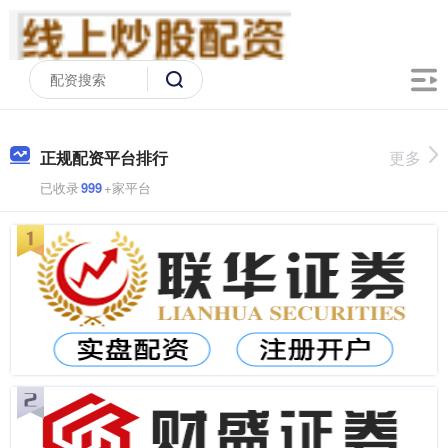
正规配资平台排行
更多
已收录
999
+家平台