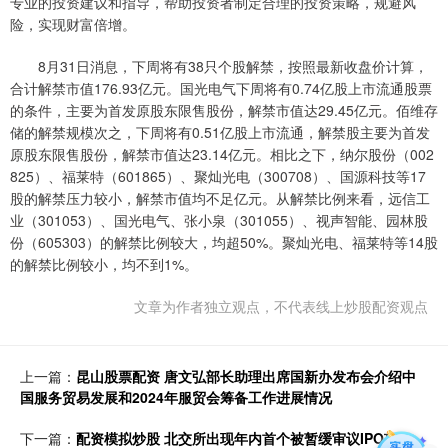
专业的投资建议和指导，帮助投资者制定合理的投资策略，规避风
险，实现财富倍增。
8月31日消息，下周将有38只个股解禁，按照最新收盘价计算，
合计解禁市值176.93亿元。国光电气下周将有0.74亿股上市流通股票
的条件，主要为首发原股东限售股份，解禁市值达29.45亿元。佰维存
储的解禁规模次之，下周将有0.51亿股上市流通，解禁股主要为首发
原股东限售股份，解禁市值达23.14亿元。相比之下，纳尔股份（002
825）、福莱特（601865）、聚灿光电（300708）、国源科技等17
股的解禁压力较小，解禁市值均不足亿元。从解禁比例来看，远信工
业（301053）、国光电气、张小泉（301055）、视声智能、园林股
份（605303）的解禁比例较大，均超50%。聚灿光电、福莱特等14股
的解禁比例较小，均不到1%。
文章为作者独立观点，不代表线上炒股配资观点
上一篇：
昆山股票配资 唐文弘部长助理出席国新办发布会介绍中
国服务贸易发展和2024年服贸会筹备工作进展情况
下一篇：
配资模拟炒股 北交所出现年内首个被暂缓审议IPO项目