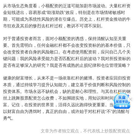
从市场生态角度看，小额配资的泛滥可能加剧市场波动。大量杠杆资
金短线进出，容易形成“助涨助跌”效应，特别是在市场情绪敏感时
期，可能成为系统性风险的潜在引爆点。历史上，杠杆资金推动的牛
市狂欢及其后的惨烈去杠杆过程，教训不可谓不深刻。
对于普通投资者而言，面对小额配资的诱惑，保持清醒认知至关重
要。首先需明白，任何金融杠杆都不会改变投资标的的基本价值，只
会改变投资者自身的风险敞口。在考虑使用配资前，应问自己几个关
键问题：我的风险承受能力是否匹配杠杆后的波动？我对所投资标的
是否有足够深入的研究？我是否有成熟的止损纪律和仓位管理策略？
健康的财富增长，从来不是一场依靠杠杆的赌博。投资者应回归投资
本质，通过持续学习提升认知能力，建立基于价值判断和风险控制的
投资体系。市场永远不缺机会，缺的是耐心和理性。与其在杠杆的钢
丝上跳舞股票配资怎么收费，不如脚踏实地，用知识和时间积累财
富。记住，在投资的世界里，活得久远比跑得快更重要。当配资广告
以财富自由为诱饵时，真正的自由，或许始于对杠杆说“不”的清醒与
勇气。
文章为作者独立观点，不代表线上炒股配资观点