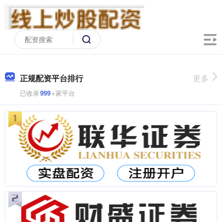
正规配资平台排行
更多
已收录
999
+家平台