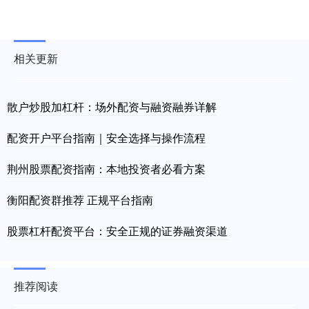
相关更新
散户炒股加杠杆：场外配资与融资融券详解
配资开户平台指南｜安全选择与操作流程
荆州股票配资指南：本地投资者必看方案
衡阳配资群推荐 正规平台指南
股票杠杆配资平台：安全正规的证券融资渠道
推荐阅读