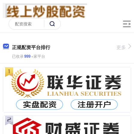
正规配资平台排行
更多
已收录
999
+家平台