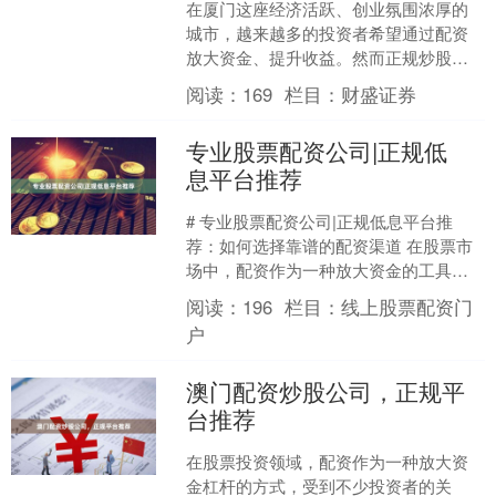
在厦门这座经济活跃、创业氛围浓厚的
城市，越来越多的投资者希望通过配资
放大资金、提升收益。然而正规炒股平
台，面对市场上众多的配资公司，如何
阅读：
169
栏目：
财盛证券
选择一家正规、合规、值得....
专业股票配资公司|正规低
息平台推荐
# 专业股票配资公司|正规低息平台推
荐：如何选择靠谱的配资渠道 在股票市
场中，配资作为一种放大资金的工具，
受到不少投资者的关注。然而，面对市
阅读：
196
栏目：
线上股票配资门
场上众多的配资公司，....
户
澳门配资炒股公司，正规平
台推荐
在股票投资领域，配资作为一种放大资
金杠杆的方式，受到不少投资者的关