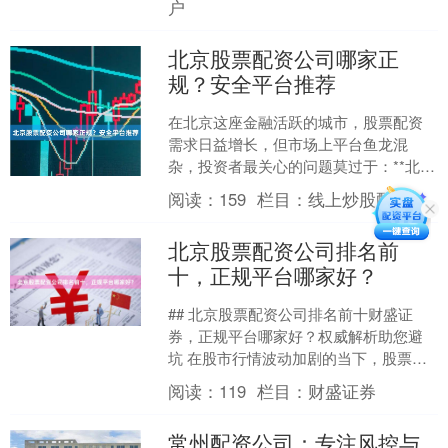
户
北京股票配资公司哪家正
规？安全平台推荐
在北京这座金融活跃的城市，股票配资
需求日益增长，但市场上平台鱼龙混
杂，投资者最关心的问题莫过于：**北京
股票配资公司哪家正规？如何找到安全
阅读：
159
栏目：
线上炒股配资
可靠的平台？** 本文....
北京股票配资公司排名前
十，正规平台哪家好？
## 北京股票配资公司排名前十财盛证
券，正规平台哪家好？权威解析助您避
坑 在股市行情波动加剧的当下，股票配
资成为不少投资者放大资金杠杆的选
阅读：
119
栏目：
财盛证券
择。北京作为金融中心，....
常州配资公司：专注风控与