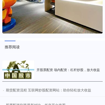
推荐阅读
开股票配资 场内配资：杠杆炒股，放大收益
​期货配资流程 互联网炒股配资网站：助你轻松放大收益
·
​股票配资利率最新对比，低息平台推荐