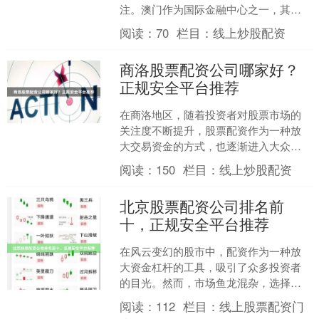
注。澳门作为国际金融中心之一，其配
资炒股市场也吸引了部分投资者的目
阅读：
70
栏目：
线上炒股配资
光。然而，面对市场上众多的配....
商洛股票配资公司哪家好？
正规安全平台推荐
在商洛地区，随着投资者对股票市场的
关注度不断提升，股票配资作为一种放
大交易资金的方式，也逐渐进入大众视
野。然而，面对市场上众多的配资公
阅读：
150
栏目：
线上炒股配资
司，许多投资者不禁困惑：*....
北京股票配资公司排名前
十，正规安全平台推荐
在风云变幻的股市中，配资作为一种放
大资金杠杆的工具，吸引了众多投资者
的目光。然而，市场鱼龙混杂，选择一
家正规、安全、可靠的配资平台，是保
阅读：
112
栏目：
线上股票配资门
障资金安全、实现稳健投资....