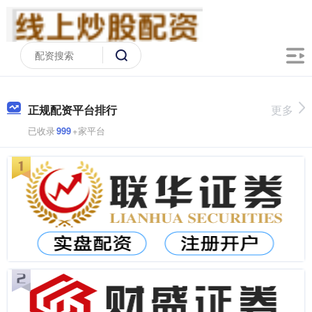
正规配资平台排行
更多
已收录
999
+家平台