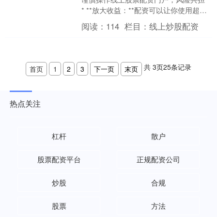
* **放大收益：**配资可以让你使用超出
自身资金的资金进行投资，从而放大收
阅读：
114
栏目：
线上炒股配资
益。 ....
共
3
页
25
条记录
首页
1
2
3
下一页
末页
热点关注
杠杆
散户
股票配资平台
正规配资公司
炒股
合规
股票
方法