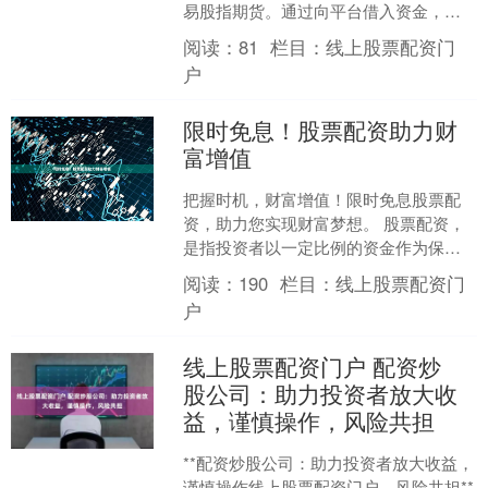
易股指期货。通过向平台借入资金，交
易者可以放大其收益潜力，同时也能放
阅读：
81
栏目：
线上股票配资门
大风险。 **放大收益*....
户
限时免息！股票配资助力财
富增值
把握时机，财富增值！限时免息股票配
资，助力您实现财富梦想。 股票配资，
是指投资者以一定比例的资金作为保证
金，向配资公司借入资金进行股票投
阅读：
190
栏目：
线上股票配资门
资。通过放大资金杠杆，投....
户
线上股票配资门户 配资炒
股公司：助力投资者放大收
益，谨慎操作，风险共担
**配资炒股公司：助力投资者放大收益，
谨慎操作线上股票配资门户，风险共担**