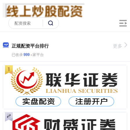
正规配资平台排行
更多
已收录
999
+家平台