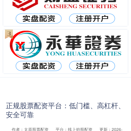
正规股票配资平台：低门槛、高杠杆、
安全可靠
作者：太原股票配资
平台：线上炒股配资
更新：2026-