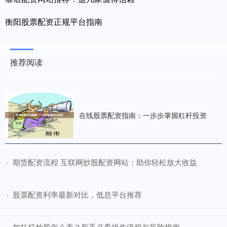
衡阳股票配资正规平台指南
推荐阅读
在线股票配资指南：一步步掌握杠杆投资
​期货配资流程 互联网炒股配资网站：助你轻松放大收益
·
​股票配资利率最新对比，低息平台推荐
·
​加杠杆炒股怎么弄？新手必看操作流程与风险指南