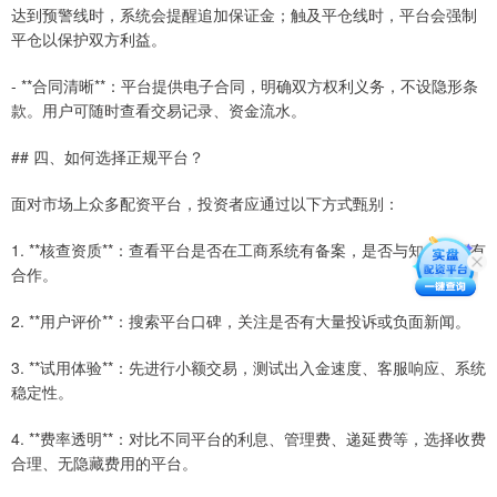
达到预警线时，系统会提醒追加保证金；触及平仓线时，平台会强制
平仓以保护双方利益。
- **合同清晰**：平台提供电子合同，明确双方权利义务，不设隐形条
款。用户可随时查看交易记录、资金流水。
## 四、如何选择正规平台？
面对市场上众多配资平台，投资者应通过以下方式甄别：
1. **核查资质**：查看平台是否在工商系统有备案，是否与知名券商有
合作。
2. **用户评价**：搜索平台口碑，关注是否有大量投诉或负面新闻。
3. **试用体验**：先进行小额交易，测试出入金速度、客服响应、系统
稳定性。
4. **费率透明**：对比不同平台的利息、管理费、递延费等，选择收费
合理、无隐藏费用的平台。