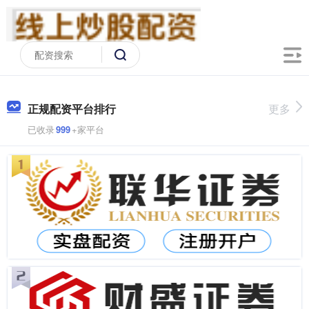
正规配资平台排行
更多
已收录
999
+家平台