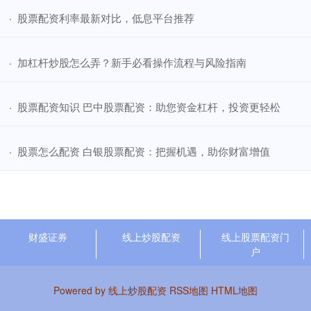
​股票配资利率最新对比，低息平台推荐
·
​加杠杆炒股怎么弄？新手必看操作流程与风险指南
·
​股票配资知识 巴中股票配资：助您资金杠杆，投资更轻松
·
​股票怎么配资 白银股票配资：把握机遇，助你财富增值
·
财盛证券
线上炒股配资
线上股票配资门
户
Powered by
线上炒股配资
RSS地图
HTML地图