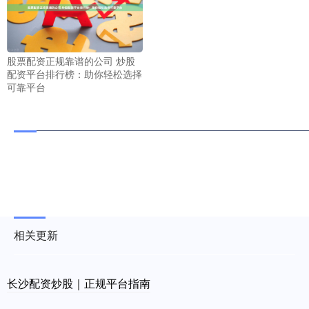
股票配资正规靠谱的公司 炒股
配资平台排行榜：助你轻松选择
可靠平台
相关更新
长沙配资炒股｜正规平台指南