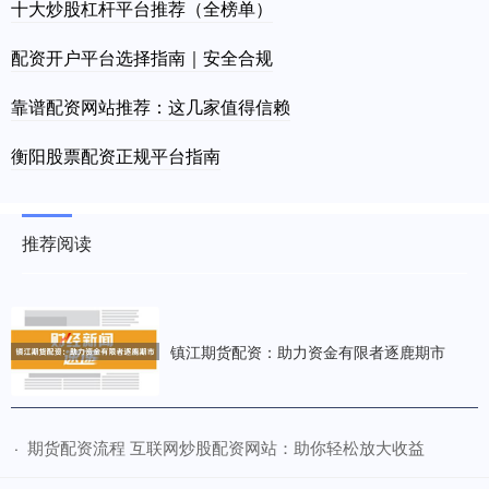
十大炒股杠杆平台推荐（全榜单）
配资开户平台选择指南｜安全合规
靠谱配资网站推荐：这几家值得信赖
衡阳股票配资正规平台指南
推荐阅读
镇江期货配资：助力资金有限者逐鹿期市
​期货配资流程 互联网炒股配资网站：助你轻松放大收益
·