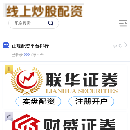
正规配资平台排行
更多
已收录
999
+家平台