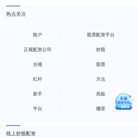
热点关注
散户
股票配资平台
正规配资公司
炒股
合规
股票
杠杆
方法
新手
风险
平台
哪里
线上炒股配资