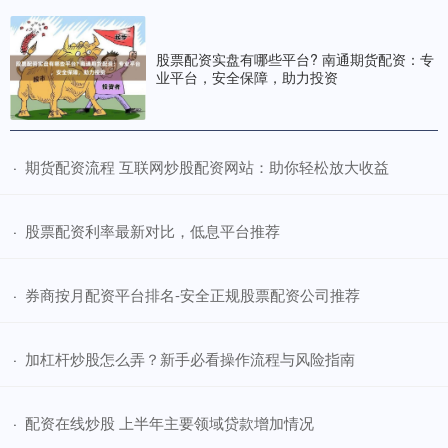
股票配资实盘有哪些平台? 南通期货配资：专
业平台，安全保障，助力投资
​期货配资流程 互联网炒股配资网站：助你轻松放大收益
·
​股票配资利率最新对比，低息平台推荐
·
​券商按月配资平台排名-安全正规股票配资公司推荐
·
​加杠杆炒股怎么弄？新手必看操作流程与风险指南
·
​配资在线炒股 上半年主要领域贷款增加情况
·