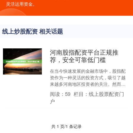
灵活运用资金。
线上炒股配资 相关话题
河南股指配资平台正规推
荐，安全可靠低门槛
在当今快速发展的金融市场中，股指配
资作为一种灵活的投资方式，吸引了越
来越多河南地区投资者的关注。然而线
上配资平台，面对市场上众多的配资平
阅读：
59
栏目：
线上股票配资门
台，如何选择一个正规、安....
户
共 1 页/1 条记录