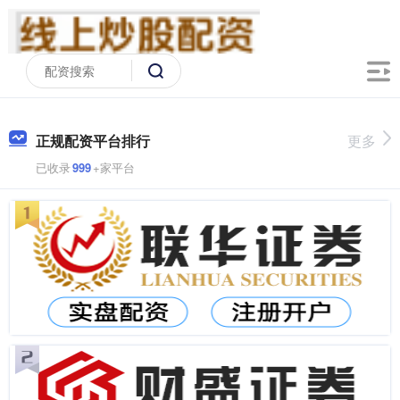
正规配资平台排行
更多
已收录
999
+家平台