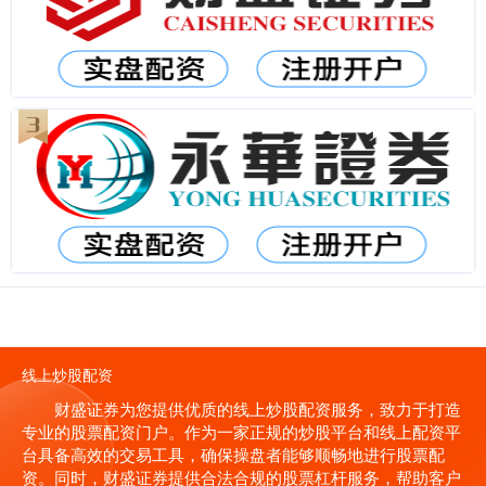
线上炒股配资
财盛证券为您提供优质的线上炒股配资服务，致力于打造
专业的股票配资门户。作为一家正规的炒股平台和线上配资平
台具备高效的交易工具，确保操盘者能够顺畅地进行股票配
资。同时，财盛证券提供合法合规的股票杠杆服务，帮助客户