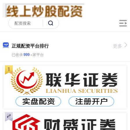
正规配资平台排行
更多
已收录
999
+家平台