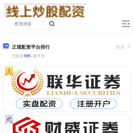
正规配资平台排行
更多
已收录
999
+家平台