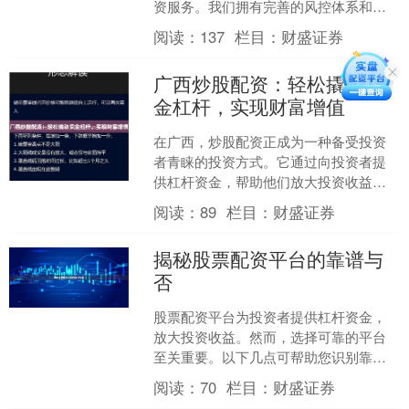
资服务。我们拥有完善的风控体系和资
金保障机制，确保您的资金安全无虞。
阅读：
137
栏目：
财盛证券
**安全可靠，资金保障*....
广西炒股配资：轻松撬动资
金杠杆，实现财富增值
在广西，炒股配资正成为一种备受投资
者青睐的投资方式。它通过向投资者提
供杠杆资金，帮助他们放大投资收益，
实现财富增值。 **什么是炒股配资？**
阅读：
89
栏目：
财盛证券
炒股配资是一种融....
揭秘股票配资平台的靠谱与
否
股票配资平台为投资者提供杠杆资金，
放大投资收益。然而，选择可靠的平台
至关重要。以下几点可帮助您识别靠谱
的股票配资平台： **1. 监管合规：** 选
阅读：
70
栏目：
财盛证券
择受权威机构....