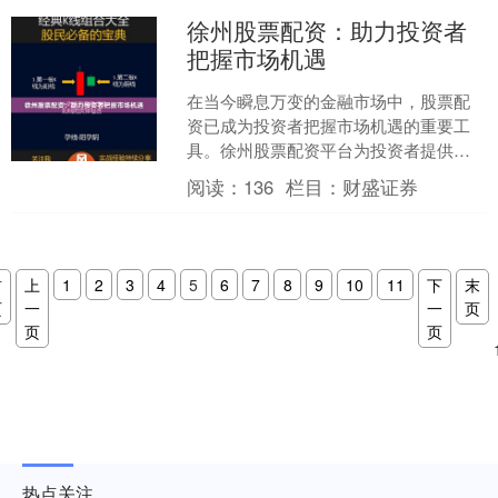
徐州股票配资：助力投资者
把握市场机遇
在当今瞬息万变的金融市场中，股票配
资已成为投资者把握市场机遇的重要工
具。徐州股票配资平台为投资者提供资
金杠杆，放大投资收益，助力其在市场
阅读：
136
栏目：
财盛证券
中占据优势。 徐州股票配....
首
上
1
2
3
4
5
6
7
8
9
10
11
下
末
页
一
一
页
页
页
热点关注