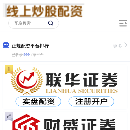
正规配资平台排行
更多
已收录
999
+家平台