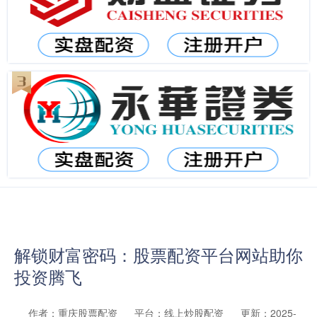
解锁财富密码：股票配资平台网站助你
投资腾飞
作者：重庆股票配资
平台：线上炒股配资
更新：2025-