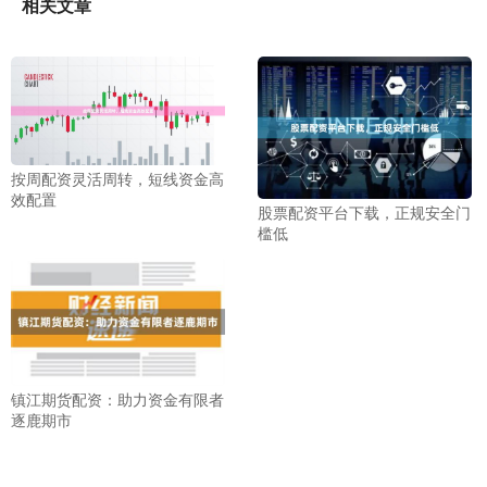
相关文章
按周配资灵活周转，短线资金高
效配置
股票配资平台下载，正规安全门
槛低
镇江期货配资：助力资金有限者
逐鹿期市