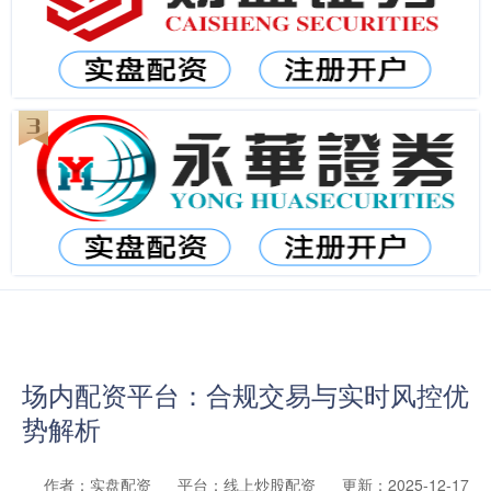
场内配资平台：合规交易与实时风控优
势解析
作者：实盘配资
平台：线上炒股配资
更新：2025-12-17