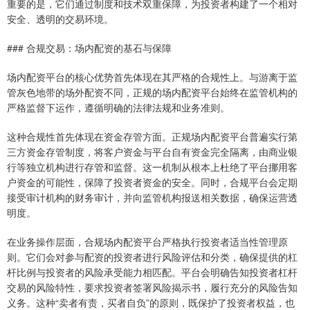
重要的是，它们通过制度和技术双重保障，为投资者构建了一个相对
安全、透明的交易环境。
### 合规交易：场内配资的基石与保障
场内配资平台的核心优势首先体现在其严格的合规性上。与游离于监
管灰色地带的场外配资不同，正规的场内配资平台始终在监管机构的
严格监督下运作，遵循明确的法律法规和业务准则。
这种合规性首先体现在资金存管方面。正规场内配资平台普遍实行第
三方资金存管制度，将客户资金与平台自有资金完全隔离，由商业银
行等独立机构进行存管和监督。这一机制从根本上杜绝了平台挪用客
户资金的可能性，保障了投资者资金的安全。同时，合规平台会定期
接受审计机构的财务审计，并向监管机构报送相关数据，确保运营透
明度。
在业务操作层面，合规场内配资平台严格执行投资者适当性管理原
则。它们会对参与配资的投资者进行风险评估和分类，确保提供的杠
杆比例与投资者的风险承受能力相匹配。平台会明确告知投资者杠杆
交易的风险特性，要求投资者签署风险揭示书，履行充分的风险告知
义务。这种“卖者有责，买者自负”的原则，既保护了投资者权益，也