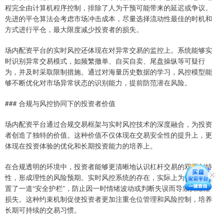
程完全由计算机程序控制，排除了人为干预可能带来的延迟或争议。
先进的平仓算法会考虑市场冲击成本，尽量选择流动性最佳的时机和
方式进行平仓，最大限度减少投资者的损失。
场内配资平台的实时风控还体现在对异常交易的监控上。系统能够实
时识别异常交易模式，如频繁撤单、自买自卖、尾盘操纵等可疑行
为，并及时采取限制措施。通过对海量历史数据的学习，风控模型能
够不断优化对市场异常状态的识别能力，提前防范潜在风险。
### 合规与风控协同下的投资者价值
场内配资平台通过合规交易框架与实时风控技术的深度融合，为投资
者创造了独特的价值。这种价值不仅体现在交易安全性的提升上，更
体现在投资体验的优化和长期投资能力的培养上。
在合规透明的环境中，投资者能够更清晰地认识杠杆交易的双刃剑特
性，形成理性的风险预期。实时风控系统的存在，实际上为投资者设
置了一道“安全护栏”，防止因一时情绪波动或判断失误而导致灾难性
损失。这种约束机制促使投资者更加注重仓位管理和风险控制，培养
长期可持续的交易习惯。