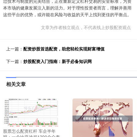
过技术与制度的完美结合，正在重新定义杠杆交易的安全标准，为资
本市场的健康发展注入新的活力。对于理性投资者而言，理解并善用
这些平台的优势，或许能在风险与收益的天平上找到更佳的平衡点。
文章为作者独立观点，不代表线上炒股配资观点
上一篇：
配资炒股首选配资，助您轻松实现财富增值
下一篇：
炒股配资入门指南：新手必备知识网
相关文章
股票怎么配资杠杆 车企半年
报：一个比亚迪超1200个众泰