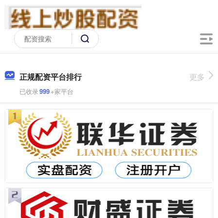
正规配资平台排行
更多
已收录
999
+家平台