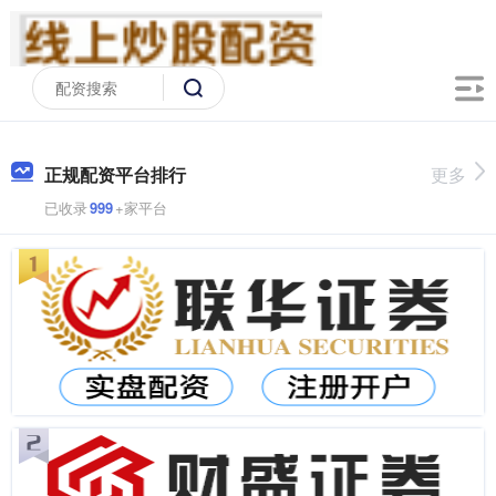
正规配资平台排行
更多
已收录
999
+家平台